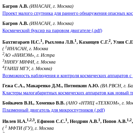
Багров А.В.
(ИНАСАН, г. Москва)
Проект малого спутника для раннего обнаружения опасных косм
Багров А.В.
(ИНАСАН, г. Москва)
Космический буксир на паровом двигателе (.pdf)
1
1
2
Бахтигараев Н.С.
, Рыхлова Л.В.
, Казанцев С.Г.
, Улин С.Е
1
(
ИНАСАН, г. Москва
2
АО «НИИЭМ», г. Истра
3
НИЯУ МИФИ, г. Москва
4
ГАИШ МГУ, г. Москва)
Возможность наблюдения и контроля космических аппаратов с 
Гежа С.А., Макаренко Д.М., Потюпкин А.Ю.
(ВА РВСН, г. Б
Кластеры малогабаритных космических аппаратов как новый ти
Бойкачев В.Н., Хоменко В.В.
(АНО «НТИЦ «ТЕХКОМ», г. Мос
Плазменный двигатель для микроспутников (.pdf)
1,2,3
1
1
1,2
Ивлев Н.А.
, Ефимов С.С.
, Ноздрин А.В.
, Попов А.В.
1
(
МФТИ (ГУ), г. Москва