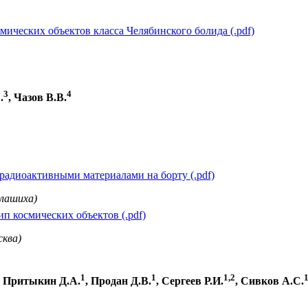
ических объектов класса Челябинского болида (.pdf)
3
4
.
, Чазов В.В.
радиоактивными материалами на борту (.pdf)
алашиха)
п космических объектов (.pdf)
ква)
1
1
1,2
1
, Притыкин Д.А.
, Продан Д.В.
, Сергеев Р.И.
, Сивков А.С.