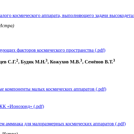
алого космического аппарата, выполняющего задачи высокодетал
Истра)
ующих факторов космического пространства (.pdf)
2
3
3
3
цев С.Г.
, Будяк М.Н.
, Кожухов М.В.
, Семёнов В.Т.
 компоненты малых космических аппаратов (.pdf)
КК «Ионозонд» (.pdf)
м аммиака для малоразмерных космических аппаратов (.pdf)
. Истра)