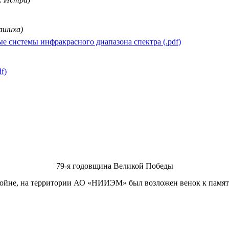
лашиха)
е системы инфракрасного диапазона спектра (.pdf)
f)
79-я годовщина Великой Победы
ойне, на территории
АО «НИИЭМ» был возложен венок к памятно