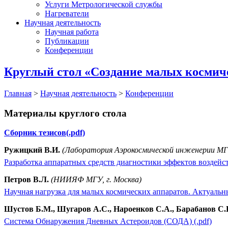
Услуги Метрологической службы
Нагреватели
Научная деятельность
Научная работа
Публикации
Конференции
Круглый стол «Создание малых космич
Главная
>
Научная деятельность
>
Конференции
Материалы круглого стола
Сборник тезисов(.pdf)
Ружицкий В.И.
(Лаборатория Аэрокосмической инженерии МГУ
Разработка аппаратных средств диагностики эффектов воздейс
Петров В.Л.
(НИИЯФ МГУ, г. Москва)
Научная нагрузка для малых космических аппаратов. Актуальные
Шустов Б.М., Шугаров А.С., Нароенков С.А., Барабанов С.И
Система Обнаружения Дневных Астероидов (СОДА) (.pdf)