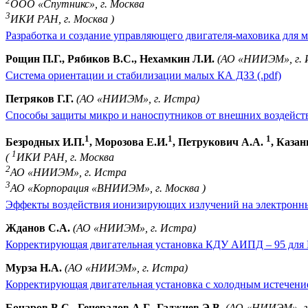
2
ООО «Спутникс», г. Москва
3
ИКИ РАН, г. Москва )
Разработка и создание управляющего двигателя-маховика для м
Рощин П.Г., Рябиков В.С., Нехамкин Л.И.
(АО «НИИЭМ», г. 
Система ориентации и стабилизации малых КА ДЗЗ (.pdf)
Петряков Г.Г.
(АО «НИИЭМ», г. Истра)
Способы защиты микро и наноспутников от внешних воздейств
1
1
1
Безродных И.П.
, Морозова Е.И.
, Петрукович А.А.
, Казан
1
(
ИКИ РАН, г. Москва
2
АО «НИИЭМ», г. Истра
3
АО «Корпорация «ВНИИЭМ», г. Москва )
Эффекты воздействия ионизирующих излучений на электронные
Жданов С.А.
(АО «НИИЭМ», г. Истра)
Корректирующая двигательная установка КДУ АИПД – 95 для 
Мурза Н.А.
(АО «НИИЭМ», г. Истра)
Корректирующая двигательная установка с холодным истечение
Бочаров В.С., Генералов А.Г., Гаджиев Э.В.
(АО «НИИЭМ», г