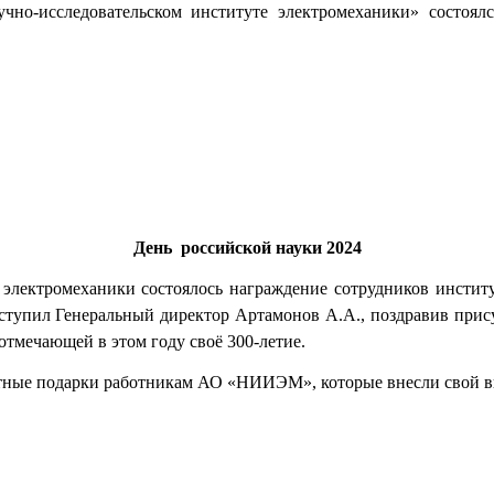
учно-исследовательском институте электромеханики» состо
.
День российской науки 2024
е электромеханики состоялось награждение сотрудников институ
пил Генеральный директор Артамонов А.А., поздравив прису
отмечающей в этом году своё 300-летие.
ятные подарки работникам АО «НИИЭМ», которые внесли свой вк