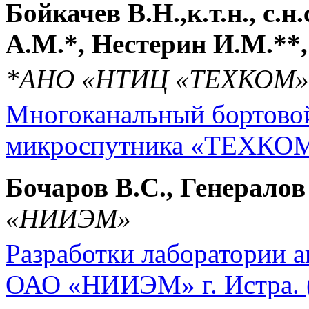
Бойкачев В.Н.,к.т.н., с.н
А.М.*, Нестерин И.М.**, 
*АНО «НТИЦ «ТЕХКОМ», 
Многоканальный бортово
микроспутника «ТЕХКОМсм
Бочаров В.С., Генералов 
«НИИЭМ»
Разработки лаборатории 
ОАО «НИИЭМ» г. Истра. (